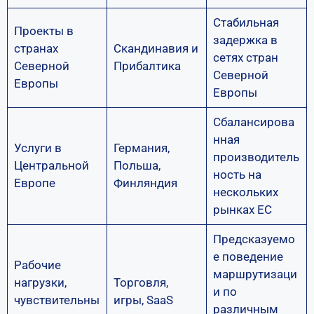
Стабильная
Проекты в
задержка в
странах
Скандинавия и
сетях стран
Северной
Прибалтика
Северной
Европы
Европы
Сбалансирова
нная
Услуги в
Германия,
производитель
Центральной
Польша,
ность на
Европе
Финляндия
нескольких
рынках ЕС
Предсказуемо
е поведение
Рабочие
маршрутизаци
нагрузки,
Торговля,
и по
чувствительны
игры, SaaS
различным