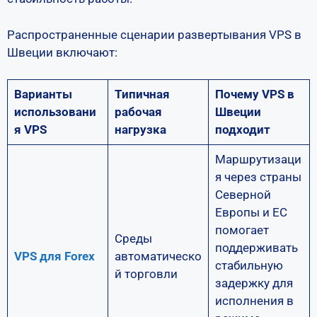
Распространенные сценарии развертывания VPS в
Швеции включают:
Варианты
Типичная
Почему VPS в
использовани
рабочая
Швеции
я VPS
нагрузка
подходит
Маршрутизаци
я через страны
Северной
Европы и ЕС
помогает
Среды
поддерживать
VPS для Forex
автоматическо
стабильную
й торговли
задержку для
исполнения в