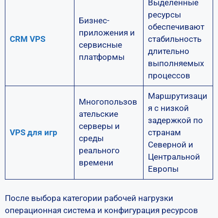
Выделенные
ресурсы
Бизнес-
обеспечивают
приложения и
CRM VPS
стабильность
сервисные
длительно
платформы
выполняемых
процессов
Маршрутизаци
Многопользов
я с низкой
ательские
задержкой по
серверы и
VPS для игр
странам
среды
Северной и
реального
Центральной
времени
Европы
После выбора категории рабочей нагрузки
операционная система и конфигурация ресурсов