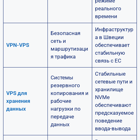
режиме
реального
времени
Инфраструктур
Безопасная
а в Швеции
сеть и
VPN-VPS
обеспечивает
маршрутизаци
стабильную
я трафика
связь с ЕС
Стабильные
Системы
сетевые пути и
резервного
хранилище
VPS для
копирования и
NVMe
хранения
рабочие
обеспечивают
данных
нагрузки по
предсказуемое
передаче
поведение
данных
ввода-вывода