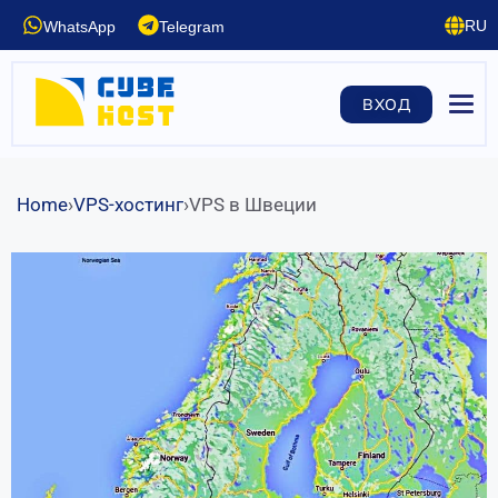
RU
WhatsApp
Telegram
EN
DE
ВХОД
FR
ES
CN
UA
Home
›
VPS-хостинг
›
VPS в Швеции