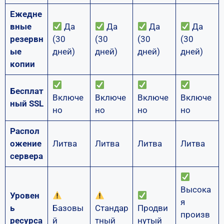
Ежедне
вные
Да
Да
Да
Да
резервн
(30
(30
(30
(30
ые
дней)
дней)
дней)
дней)
копии
Бесплат
Включе
Включе
Включе
Включе
ный SSL
но
но
но
но
Распол
ожение
Литва
Литва
Литва
Литва
сервера
Высока
Уровен
я
ь
Базовы
Стандар
Продви
произв
ресурса
й
тный
нутый