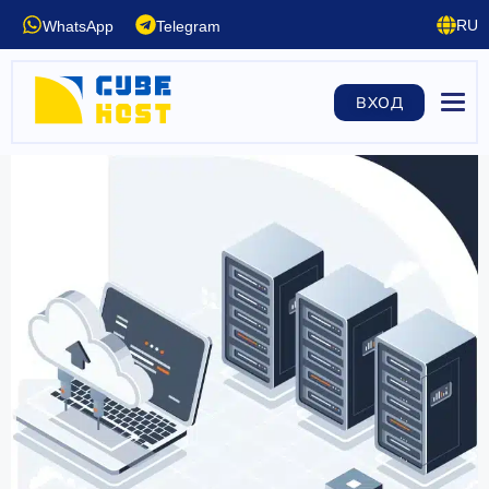
RU
WhatsApp
Telegram
EN
DE
ВХОД
FR
ES
CN
UA