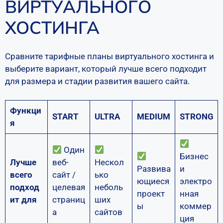
ВИРТУАЛЬНОГО
ХОСТИНГА
Сравните тарифные планы виртуального хостинга и
выберите вариант, который лучше всего подходит
для размера и стадии развития вашего сайта.
Функци
START
ULTRA
MEDIUM
STRONG
я
Один
Бизнес
Лучше
веб-
Нескол
Развива
и
всего
сайт /
ько
ющиеся
электро
подход
целевая
неболь
проект
нная
ит для
страниц
ших
ы
коммер
а
сайтов
ция