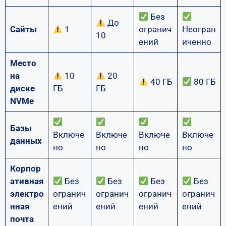
Без
До
Сайты
1
огранич
Неогран
10
ений
иченно
Место
на
10
20
40 ГБ
80 ГБ
диске
ГБ
ГБ
NVMe
Базы
Включе
Включе
Включе
Включе
данных
но
но
но
но
Корпор
ативная
Без
Без
Без
Без
электро
огранич
огранич
огранич
огранич
нная
ений
ений
ений
ений
почта